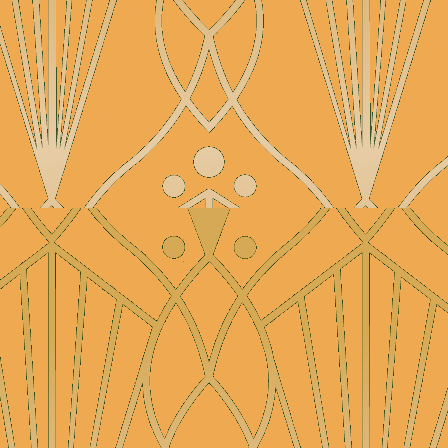
0497 217 306
christianjazz64@hotmail.com