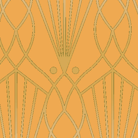
tours (
1890
’s – 1950’s).
De nombreux styles musicau
Music hall –
Orchestres de dans
Classique - Disques historiques -
Nous y vendrons également des
documents divers liés à ces mus
L’
entrée est gratuite
. Les em
Adresse du jour:
EXCELSIOR
Rue Eglise Saint-Pierre
, 8
1090 Jette (Bruxelles)
Plan et parking
Inscriptions et informations via 
Van den Broeck Christian
Gentsestraat, 11
9500 Geraardsbergen
BELGIUM
0032 (0) 54 240 968