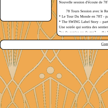
Nouvelle
session d'écoute de 78
78 Tours Session avec le 
* Le Tour Du Monde en 78T - part
* The SWING Label Story – part
Une soirée qui sortira des sentier
Pas de copies ou de mp3 … the 
OK parfois ça gratouille un peu m
Cont
La session dure environ 2h 
On écoute, on échange, on s'amu
Venez passer une soirée original
Local du SWEET AND HOT - 
13ème Grande
Bourse aux disq
Le samedi 24 octobre 2026,
(Bruxelles - Belgique)
.
Pour se démarquer des autres bour